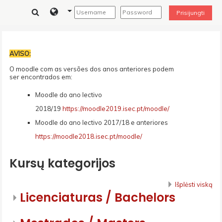
Pereiti į pagrindinį turinį
Prisijungti
AVISO:
O moodle com as versões dos anos anteriores podem
ser encontrados em:
Moodle do ano lectivo
2018/19
https://moodle2019.isec.pt/moodle/
Moodle do ano lectivo 2017/18 e anteriores
https://moodle2018.isec.pt/moodle/
Kursų kategorijos
Išplėsti viską
Licenciaturas / Bachelors