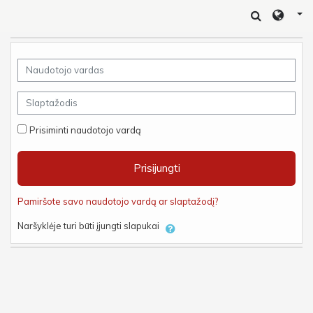
Pereiti į pagrindinį turinį
Naudotojo vardas
Slaptažodis
Prisiminti naudotojo vardą
Prisijungti
Pamiršote savo naudotojo vardą ar slaptažodį?
Naršyklėje turi būti įjungti slapukai